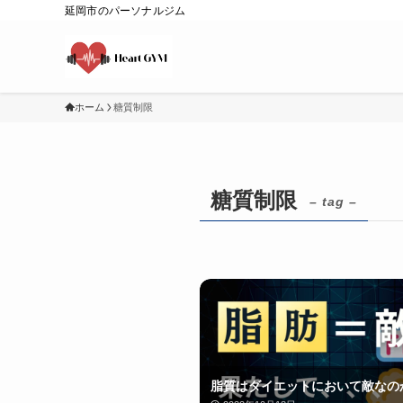
延岡市のパーソナルジム
ホーム
糖質制限
糖質制限
– tag –
脂質はダイエットにおいて敵なの