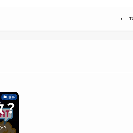
T
食事
か？